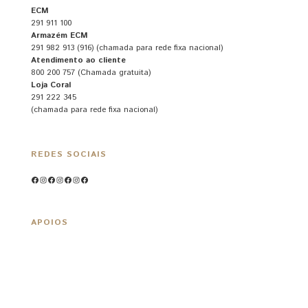
ECM
291 911 100
Armazém ECM
291 982 913 (916) (chamada para rede fixa nacional)
Atendimento ao cliente
800 200 757 (Chamada gratuita)
Loja Coral
291 222 345
(chamada para rede fixa nacional)
REDES SOCIAIS
Facebook
Instagram
Facebook
Instagram
Facebook
Instagram
Facebook
APOIOS