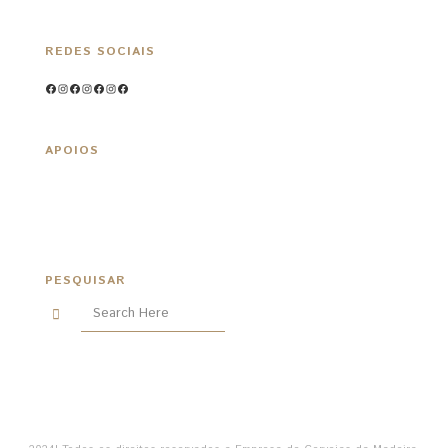
REDES SOCIAIS
Facebook
Instagram
Facebook
Instagram
Facebook
Instagram
Facebook
APOIOS
PESQUISAR