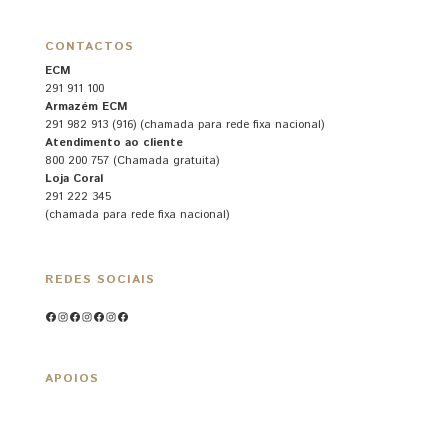
CONTACTOS
ECM
291 911 100
Armazém ECM
291 982 913 (916) (chamada para rede fixa nacional)
Atendimento ao cliente
800 200 757 (Chamada gratuita)
Loja Coral
291 222 345
(chamada para rede fixa nacional)
REDES SOCIAIS
Facebook
Instagram
Facebook
Instagram
Facebook
Instagram
Facebook
APOIOS